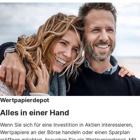
Wertpapierdepot
Alles in einer Hand
Wenn Sie sich für eine Investition in Aktien interessieren,
Wertpapiere an der Börse handeln oder einen Sparplan
eröffnen möchten, brauchen Sie ein Wertpapierdepot. Mit