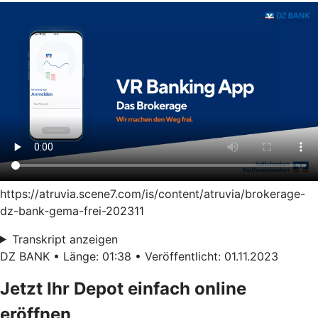
https://atruvia.scene7.com/is/content/atruvia/brokerage-
dz-bank-gema-frei-202311
Transkript anzeigen
DZ BANK • Länge: 01:38 • Veröffentlicht: 01.11.2023
Jetzt Ihr Depot einfach online
eröffnen