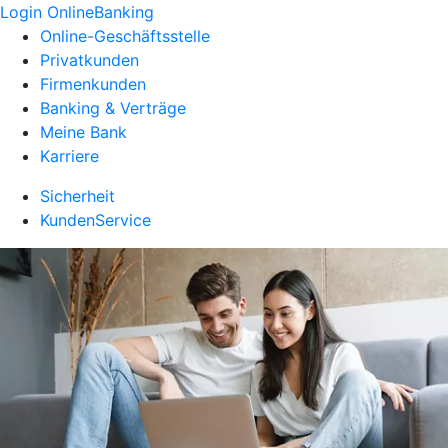
Login OnlineBanking
Online-Geschäftsstelle
Privatkunden
Firmenkunden
Banking & Verträge
Meine Bank
Karriere
Sicherheit
KundenService