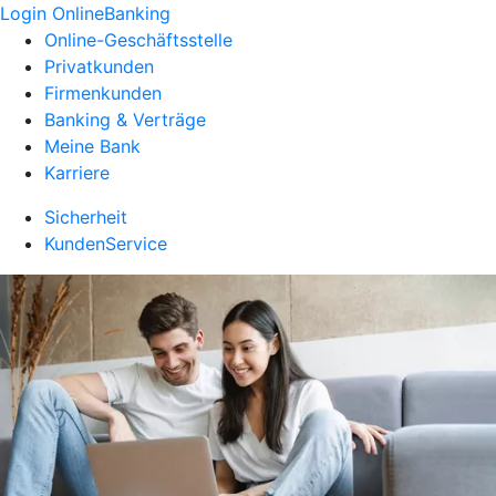
Login OnlineBanking
Online-Geschäftsstelle
Privatkunden
Firmenkunden
Banking & Verträge
Meine Bank
Karriere
Sicherheit
KundenService