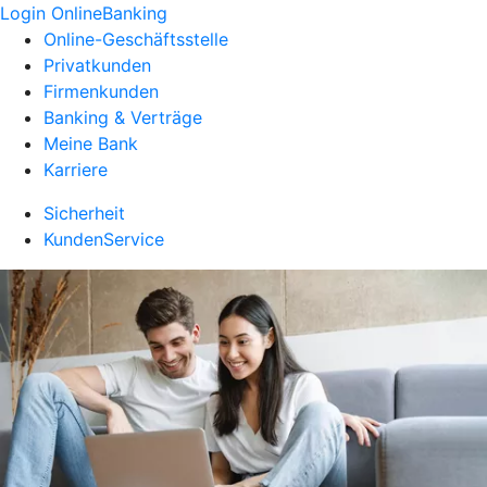
Login OnlineBanking
Online-Geschäftsstelle
Privatkunden
Firmenkunden
Banking & Verträge
Meine Bank
Karriere
Sicherheit
KundenService