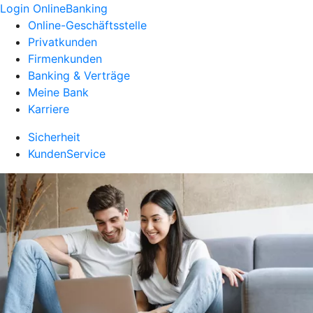
Login OnlineBanking
Online-Geschäftsstelle
Privatkunden
Firmenkunden
Banking & Verträge
Meine Bank
Karriere
Sicherheit
KundenService